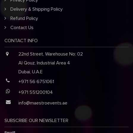
Delivery & Shipping Policy
Refund Policy
Contact Us
CONTACT INFO
22nd Street, Warehouse No: 02
Al Qouz, Industrial Area 4
Dubai, U.A.E
+971 56 6751061
+971 551200104
info@maestroevents.ae
SUBSCRIBE OUR NEWSLETTER