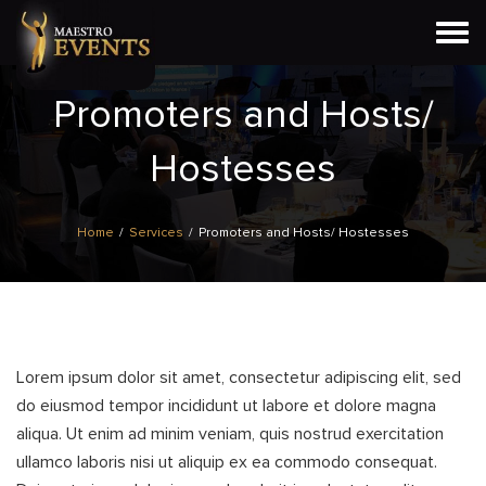
Togg
navi
Promoters and Hosts/
Hostesses
Home
/
Services
/
Promoters and Hosts/ Hostesses
Lorem ipsum dolor sit amet, consectetur adipiscing elit, sed
do eiusmod tempor incididunt ut labore et dolore magna
aliqua. Ut enim ad minim veniam, quis nostrud exercitation
ullamco laboris nisi ut aliquip ex ea commodo consequat.